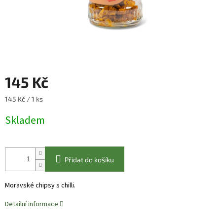
145 Kč
Měrná
145 Kč / 1 ks
cena:
Skladem
Přidat do košíku
Moravské chipsy s chilli.
Detailní informace