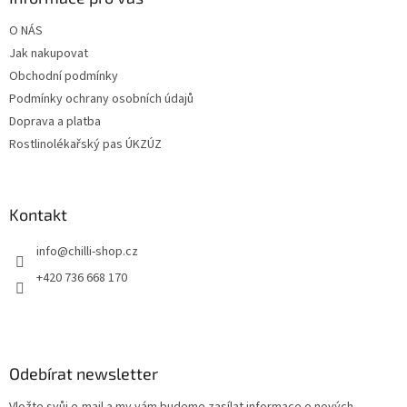
t
O NÁS
í
Jak nakupovat
Obchodní podmínky
Podmínky ochrany osobních údajů
Doprava a platba
Rostlinolékařský pas ÚKZÚZ
Kontakt
info
@
chilli-shop.cz
+420 736 668 170
Odebírat newsletter