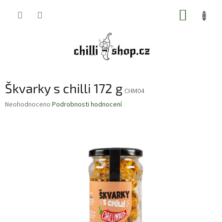
Přejít
NÁKUP
na
obsah
KOŠÍK
Škvarky s chilli 172 g
CHM04
Průměrné
Neohodnoceno
Podrobnosti hodnocení
hodnocení
produktu
je
0,0
z
5
hvězdiček.