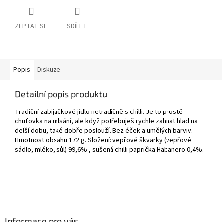
ZEPTAT SE
SDÍLET
Popis
Diskuze
Detailní popis produktu
Tradiční zabijačkové jídlo netradičně s chilli. Je to prostě
chuťovka na mlsání, ale když potřebuješ rychle zahnat hlad na
delší dobu, také dobře poslouží. Bez éček a umělých barviv.
Hmotnost obsahu 172 g. Složení: vepřové škvarky (vepřové
sádlo, mléko, sůl) 99,6% , sušená chilli paprička Habanero 0,4%.
Z
á
p
a
Informace pro vás