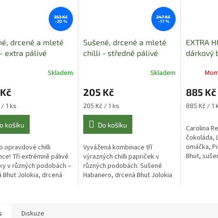
353 Kč
247 Kč
–20 %
–17 %
é, drcené a mleté
Sušené, drcené a mleté
EXTRA HOT
 - extra pálivé
chilli - středně pálivé
dárkový 
Skladem
Skladem
Mom
 Kč
205 Kč
885 Kč
Měrná
Měrná
/ 1 ks
205 Kč / 1 ks
885 Kč / 1 
cena:
cena:
o košíku
Do košíku
Carolina R
čokoláda, L
omáčka, Pi
o opravdové chilli
Vyvážená kombinace tří
Bhut, suše
ce! Tři extrémně pálivé
výrazných chilli papriček v
sušená Bhu
ky v různých podobách –
různých podobách. Sušené
mletá Bhut
 Bhut Jolokia, drcená
Habanero, drcená Bhut Jolokia
ad Scorpion Moruga a
a mletý Scotch Bonnet
Carolina Reaper.
nabídnou bohatou chuť i
pořádnou dávku pálivosti.
s
Diskuze