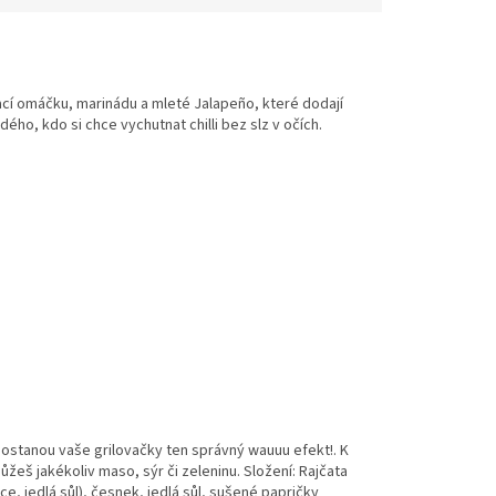
ovací omáčku, marinádu a mleté Jalapeño, které dodají
ho, kdo si chce vychutnat chilli bez slz v očích.
dostanou vaše grilovačky ten správný wauuu efekt!. K
ůžeš jakékoliv maso, sýr či zeleninu. Složení: Rajčata
, jedlá sůl), česnek, jedlá sůl, sušené papričky