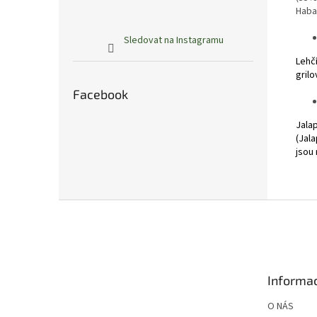
Haba
Sledovat na Instagramu
Lehčí
grilo
Facebook
Jalap
(Jala
jsou 
Z
á
p
a
t
Informac
í
O NÁS