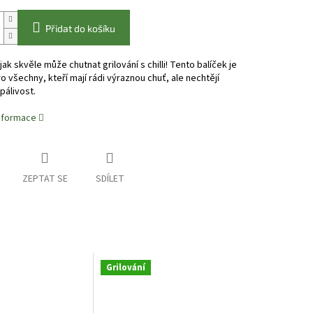
Přidat do košíku
jak skvěle může chutnat grilování s chilli! Tento balíček je
o všechny, kteří mají rádi výraznou chuť, ale nechtějí
pálivost.
informace
ZEPTAT SE
SDÍLET
Grilování