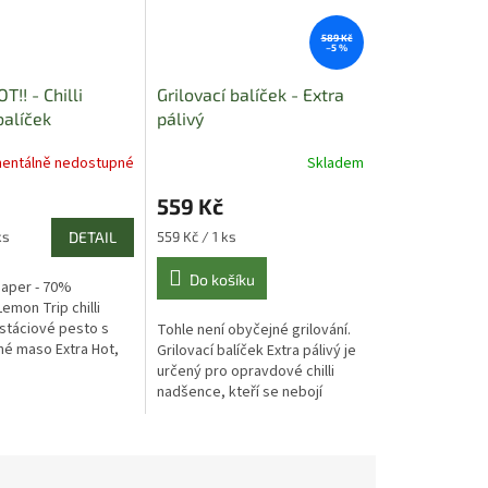
589 Kč
–5 %
!! - Chilli
Grilovací balíček - Extra
balíček
pálivý
entálně nedostupné
Skladem
559 Kč
Měrná
ks
DETAIL
559 Kč / 1 ks
cena:
Do košíku
eaper - 70%
emon Trip chilli
stáciové pesto s
Tohle není obyčejné grilování.
né maso Extra Hot,
Grilovací balíček Extra pálivý je
t, drcené Habanero,
určený pro opravdové chilli
.
nadšence, kteří se nebojí
pořádného ohně. Kombinace
extrémně pálivých papriček...