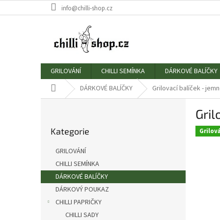
Přejít
info@chilli-shop.cz
na
obsah
GRILOVÁNÍ
CHILLI SEMÍNKA
DÁRKOVÉ BALÍČKY
Domů
DÁRKOVÉ BALÍČKY
Grilovací balíček - jemn
P
Gril
o
Přeskočit
s
Kategorie
kategorie
Grilov
t
r
GRILOVÁNÍ
a
CHILLI SEMÍNKA
n
DÁRKOVÉ BALÍČKY
n
í
DÁRKOVÝ POUKAZ
p
CHILLI PAPRIČKY
a
CHILLI SADY