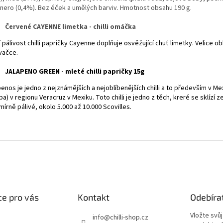
nero (0,4%). Bez éček a umělých barviv. Hmotnost obsahu 190 g.
Červené CAYENNE limetka - chilli omáčka
 pálivost chilli papričky Cayenne doplňuje osvěžující chuť limetky. Velice
vačce.
JALAPENO GREEN - mleté chilli papričky 15g
enos je jedno z nejznámějších a nejoblíbenějších chilli a to především v Me
pa) v regionu Veracruz v Mexiku.
Toto
chilli je jedno z těch, kreré se sklízí
mírně pálivé, okolo 5.000 až 10.000 Scovilles.
e pro vás
Kontakt
Odebíra
Vložte svů
info
@
chilli-shop.cz