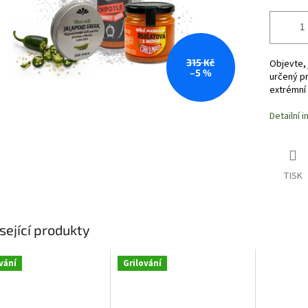
315 Kč
Objevte, 
–5 %
určený pr
extrémní 
Detailní 
TISK
sející produkty
vání
Grilování