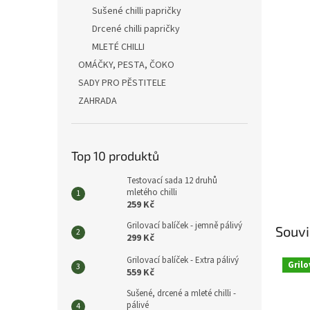
n
Sušené chilli papričky
e
Drcené chilli papričky
l
MLETÉ CHILLI
OMÁČKY, PESTA, ČOKO
SADY PRO PĚSTITELE
ZAHRADA
Top 10 produktů
Testovací sada 12 druhů
mletého chilli
259 Kč
Grilovací balíček - jemně pálivý
Souvi
299 Kč
Grilovací balíček - Extra pálivý
Grilo
559 Kč
Sušené, drcené a mleté chilli -
pálivé