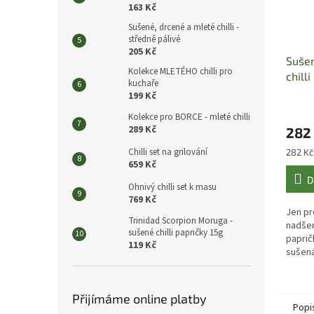
163 Kč
Sušené, drcené a mleté chilli -
středně pálivé
205 Kč
Sušen
Kolekce MLETÉHO chilli pro
chilli
kuchaře
199 Kč
Kolekce pro BORCE - mleté chilli
289 Kč
282
Chilli set na grilování
Měrná
282 Kč 
659 Kč
cena:
D
Ohnivý chilli set k masu
769 Kč
Jen pr
Trinidad Scorpion Moruga -
nadšen
sušené chilli papričky 15g
paprič
119 Kč
sušená
Trinid
mletá 
Přijímáme online platby
Popi