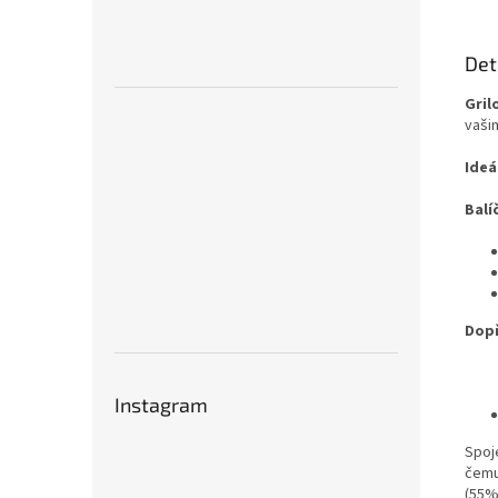
Det
Gril
vašim
Ideá
Balí
Dopř
Instagram
Spoj
čemu 
(55%