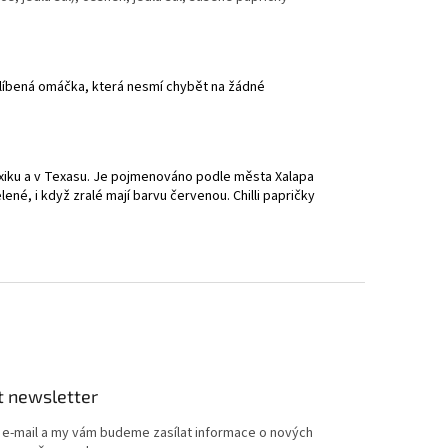
 oblíbená omáčka, která nesmí chybět na žádné
xiku a v Texasu.
Je pojmenováno podle města Xalapa
 zelené, i když zralé mají barvu červenou.
Chilli papričky
t newsletter
j e-mail a my vám budeme zasílat informace o nových