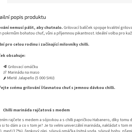
ailní popis produktu
ování nemusí pálit, aby chutnalo.
Grilovací balíček spojuje kvalitní gril
 pokrmům bohatou chuť, vůni a příjemnou pikantnost. Ideální volba pro každé
lní pro celou rodinu i začínající milovníky chilli.
ček obsahuje:
🥩 Grilovací omáčku
🍖 Marinádu na maso
🌶️ Mleté Jalapeño (5 000 SHU)
ejte svému grilování šťavnatou chuť s jemnou dávkou chilli.
Chilli marináda rajčatová s medem
ením rajčete s medem a sójovkou a s chilli papričkou Habanero, díky tomu 
si to dám a co v tom je? Je to velmi univerzální marináda, nakládat v tom m
), med (17%), řepkový olej, sójová omáčka (pitná voda, sójové boby, pšenice